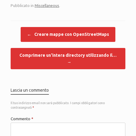
Pubblicato in
Miscellaneous
.
Navigazione articolo
←
Creare mappe con OpenStreetMaps
Comprimere un'intera directory utilizzando il…
→
Lascia un commento
Il tuo indirizzo email non sarà pubblicato.
I campi obbligatori sono
contrassegnati
*
Commento
*