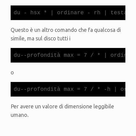
du - hsx * | ordinare - rh | testa -
Questo è un altro comando che fa qualcosa di
simile, ma sul disco tutti i
du--profondità max = 7 / * | ordinar
o
du--profondità max = 7 / * -h | ordi
Per avere un valore di dimensione leggibile
umano.