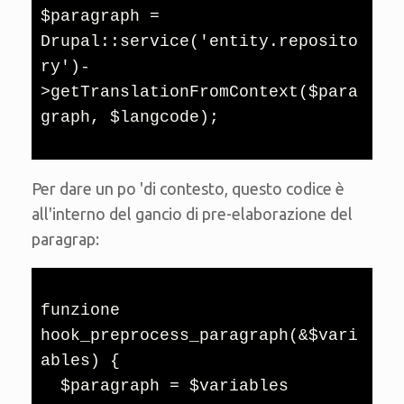
$paragraph = 
Drupal::service('entity.reposito
ry')-
>getTranslationFromContext($para
graph, $langcode);
Per dare un po 'di contesto, questo codice è
all'interno del gancio di pre-elaborazione del
paragrap:
funzione 
hook_preprocess_paragraph(&$vari
ables) {

  $paragraph = $variables 