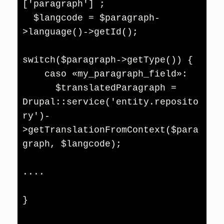
['paragraph'] ;

  $langcode = $paragraph-
>language()->getId();

switch($paragraph->getType()) {

    caso «my_paragraph_field»:

      $translatedParagraph = 
Drupal::service('entity.reposito
ry')-
>getTranslationFromContext($para
graph, $langcode);

....

}
