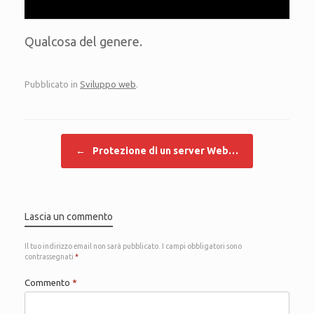
Qualcosa del genere.
Pubblicato in
Sviluppo web
.
Navigazione articolo
←
Protezione di un server Web…
Lascia un commento
Il tuo indirizzo email non sarà pubblicato.
I campi obbligatori sono
contrassegnati
*
Commento
*