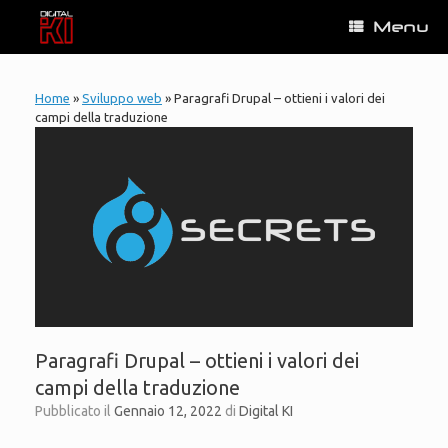
Vai
Menu
al
contenuto
Home
»
Sviluppo web
»
Paragrafi Drupal – ottieni i valori dei
campi della traduzione
Paragrafi Drupal – ottieni i valori dei
campi della traduzione
Pubblicato il
Gennaio 12, 2022
di
Digital KI