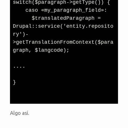
switch($paragraph->getType()) {

    caso «my_paragraph_field»:

      $translatedParagraph = 
Drupal::service('entity.reposito
ry')-
>getTranslationFromContext($para
graph, $langcode);

....

}

Algo así.