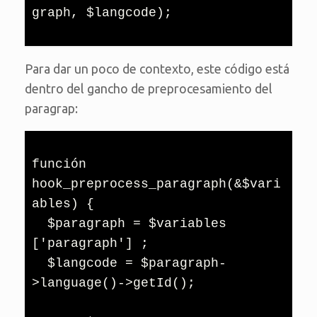
graph, $langcode);
Para dar un poco de contexto, este código está
dentro del gancho de preprocesamiento del
paragrap:
función 
hook_preprocess_paragraph(&$vari
ables) {

  $paragraph = $variables 
['paragraph'] ;

  $langcode = $paragraph-
>language()->getId();
