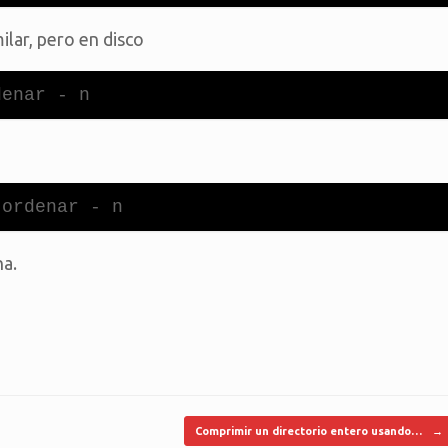
lar, pero en disco
denar - n
 ordenar - n
na.
Comprimir un directorio entero usando…
→