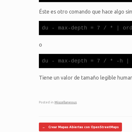
Éste es otro comando que hace algo simi
du - max-depth = 7 / * | or
o
du - max-depth = 7 / * -h |
Tiene un valor de tamaño legible huma
Posted in
Miscellaneous
.
Post navigation
←
Crear Mapas Abiertas con OpenStreetMaps