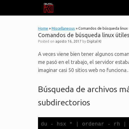
Skip
to
content
Home
»
Miscellaneous
»
Comandos de búsqueda linux ú
Comandos de búsqueda linux útile
Posted on
agosto 16, 2017
by
Digital KI
A veces viene bien tener algunos coman
me pasó en el trabajo, el servidor esta
imaginar casi 50 sitios web no funcion
Búsqueda de archivos má
subdirectorios
du - hsx * | ordenar - rh |