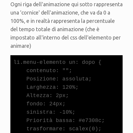
Ogni riga dell'animazione qui sotto rappresenta
una 'cornice' dell'animazione, che va da 0 a
100%, e in realtà rappresenta la percentuale
del tempo totale di animazione (che è
impostato all'interno del css dell'elemento per
animare)
li.menu-elemento un: dopo {

    contenuto: "";

    Posizione: assoluta;

    Larghezza: 120%;

    Altezza: 2px;

    fondo: 24px;

    sinistra: -10%;

    Priorità bassa: #e7308c;

    trasformare: scalex(0);
