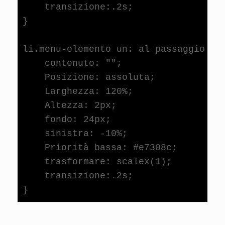
    transizione:.2s;

}

li.menu-elemento un: al passaggio del
    contenuto: "";

    Posizione: assoluta;

    Larghezza: 120%;

    Altezza: 2px;

    fondo: 24px;

    sinistra: -10%;

    Priorità bassa: #e7308c;

    trasformare: scalex(1);

    transizione:.2s;
