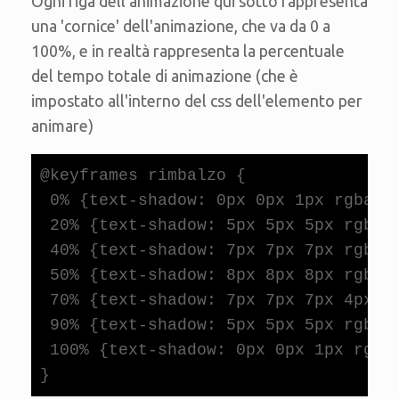
Ogni riga dell'animazione qui sotto rappresenta
una 'cornice' dell'animazione, che va da 0 a
100%, e in realtà rappresenta la percentuale
del tempo totale di animazione (che è
impostato all'interno del css dell'elemento per
animare)
@keyframes rimbalzo {

 0% {text-shadow: 0px 0px 1px rgba (0
 20% {text-shadow: 5px 5px 5px rgba (
 40% {text-shadow: 7px 7px 7px rgba (
 50% {text-shadow: 8px 8px 8px rgba (
 70% {text-shadow: 7px 7px 7px 4px rg
 90% {text-shadow: 5px 5px 5px rgba (
 100% {text-shadow: 0px 0px 1px rgba 