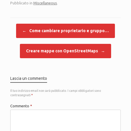
Pubblicato in
Miscellaneous
.
Navigazione articolo
←
Come cambiare proprietario e gruppo…
Creare mappe con OpenStreetMaps
→
Lascia un commento
Il tuo indirizzo email non sarà pubblicato.
I campi obbligatori sono
contrassegnati
*
Commento
*