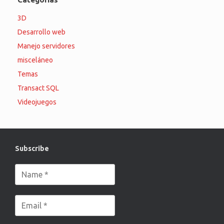
3D
Desarrollo web
Manejo servidores
misceláneo
Temas
Transact SQL
Videojuegos
Subscribe