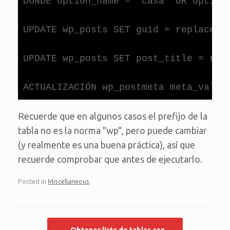
DONDE option_name = 'casa' OR option_
UPDATE wp_posts SET guid = replace (g
UPDATE wp_posts SET post_title = repl
Recuerde que en algunos casos el prefijo de la
tabla no es la norma "wp", pero puede cambiar
(y realmente es una buena práctica), así que
recuerde comprobar que antes de ejecutarlo.
Posted in
Miscellaneous
.
Post navigation
←
Obtener lista de tablas con…