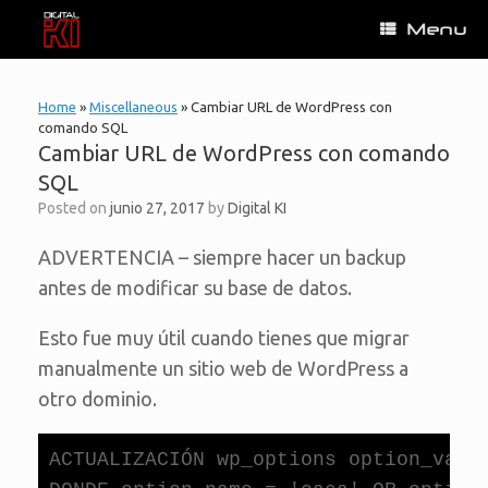
Skip
Menu
to
content
Home
»
Miscellaneous
»
Cambiar URL de WordPress con
comando SQL
Cambiar URL de WordPress con comando
SQL
Posted on
junio 27, 2017
by
Digital KI
ADVERTENCIA – siempre hacer un backup
antes de modificar su base de datos.
Esto fue muy útil cuando tienes que migrar
manualmente un sitio web de WordPress a
otro dominio.
ACTUALIZACIÓN wp_options option_valu