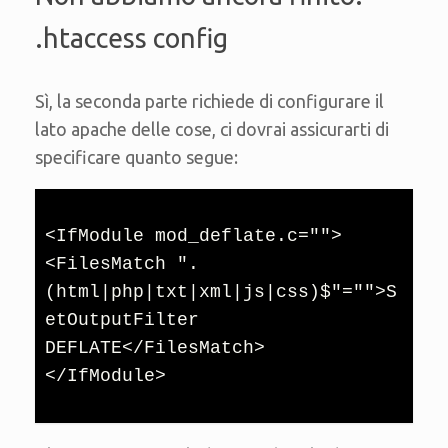
.htaccess config
Sì, la seconda parte richiede di configurare il
lato apache delle cose, ci dovrai assicurarti di
specificare quanto segue:
<IfModule mod_deflate.c="">

<FilesMatch ".
(html|php|txt|xml|js|css)$"="">S
etOutputFilter 
DEFLATE</FilesMatch>

</IfModule>