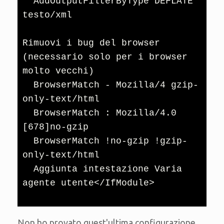
  AddOutputFilterByType DEFLATE 
testo/xml

Rimuovi i bug del browser 
(necessario solo per i browser 
molto vecchi)

  BrowserMatch - Mozilla/4 gzip-
only-text/html

  BrowserMatch : Mozilla/4.0 
[678]no-gzip

  BrowserMatch !no-gzip !gzip-
only-text/html

  Aggiunta intestazione Varia 
agente utente</IfModule>
Non ho provato quest'ultima configurazione,