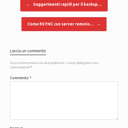
Navigazione articolo
←
Suggerimenti rapidi per il backup…
Come RSYNC con server remoto…
→
Lascia un commento
Il tuo indirizzo email non sarà pubblicato.
I campi obbligatori sono
contrassegnati
*
Commento
*