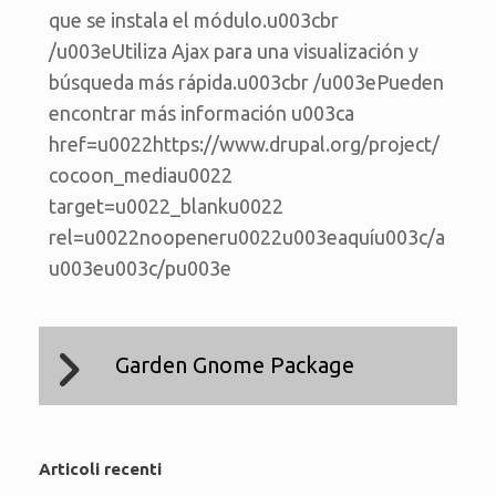
que se instala el módulo.u003cbr
/u003eUtiliza Ajax para una visualización y
búsqueda más rápida.u003cbr /u003ePueden
encontrar más información u003ca
href=u0022https://www.drupal.org/project/
cocoon_mediau0022
target=u0022_blanku0022
rel=u0022noopeneru0022u003eaquíu003c/a
u003eu003c/pu003e
Garden Gnome Package
Articoli recenti