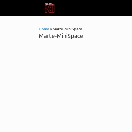
Vai
al
contenuto
Home
»
Marte-MiniSpace
Marte-MiniSpace