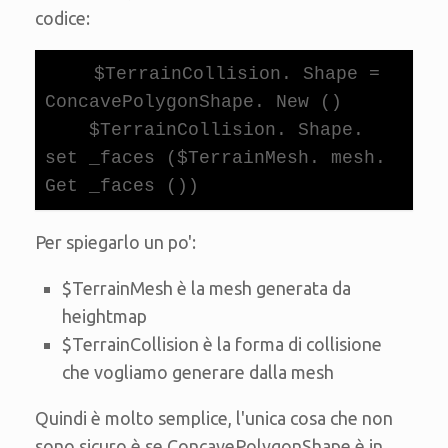
codice:
    $TerrainCollision. Shape = 
ConcavePolygonShape. New ()

    $TerrainCollision. Shape. 
set _faces ($TerrainMesh. mesh. 
Get _faces ())
Per spiegarlo un po':
$TerrainMesh è la mesh generata da
heightmap
$TerrainCollision è la forma di collisione
che vogliamo generare dalla mesh
Quindi è molto semplice, l'unica cosa che non
sono sicuro è se ConcavePolygonShape è in