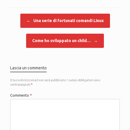
Navigazione articolo
←
Una serie di fortunati comandi Linux
Come ho sviluppato un child…
→
Lascia un commento
Il tuo indirizzo email non sarà pubblicato.
I campi obbligatori sono
contrassegnati
*
Commento
*