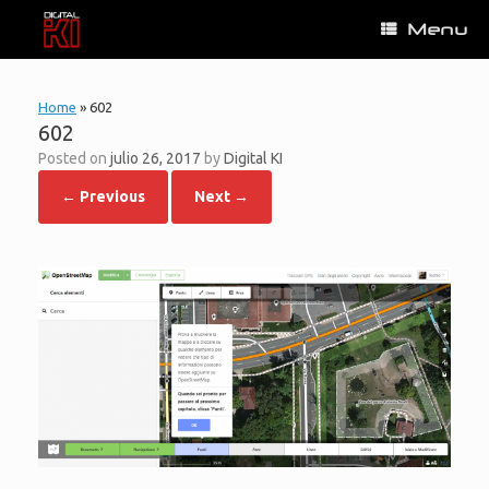
Skip
Menu
to
content
Home
»
602
602
Posted on
julio 26, 2017
by
Digital KI
← Previous
Next →