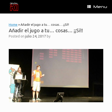
Skip
Menu
to
content
Home
»
Añadir el jugo a tu… cosas… ¡¡Sí!!
Añadir el jugo a tu… cosas… ¡¡Sí!!
Posted on
julio 24, 2017
by